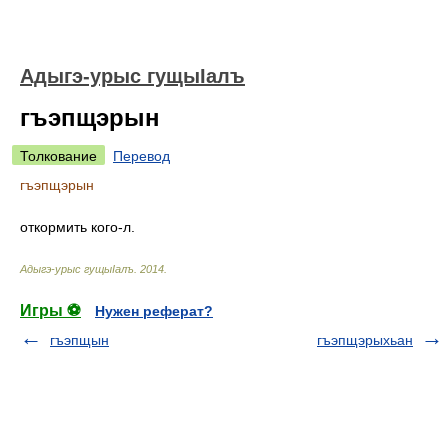
Адыгэ-урыс гущыIалъ
гъэпщэрын
Толкование
Перевод
гъэпщэрын
откормить кого-л.
Адыгэ-урыс гущыIалъ
.
2014
.
Игры ⚽
Нужен реферат?
гъэпщын
гъэпщэрыхьан